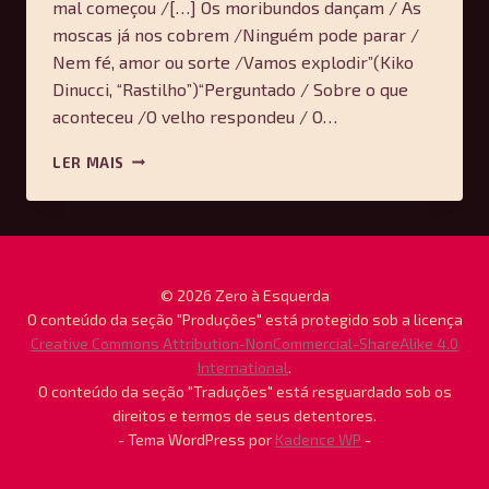
mal começou /[…] Os moribundos dançam / As
moscas já nos cobrem /Ninguém pode parar /
Nem fé, amor ou sorte /Vamos explodir”(Kiko
Dinucci, “Rastilho”)“Perguntado / Sobre o que
aconteceu /O velho respondeu / O…
O
LER MAIS
ZIGUE-
ZAGUE
DA
LIRA
E
O
© 2026 Zero à Esquerda
DRIBLE
O conteúdo da seção "Produções" está protegido sob a licença
DO
Creative Commons Attribution-NonCommercial-ShareAlike 4.0
COISO:
International
.
SOBRE
O conteúdo da seção "Traduções" está resguardado sob os
“RAINHA
direitos e termos de seus detentores.
LIRA”,
- Tema WordPress por
Kadence WP
-
DE
ROBERTO
SCHWARZ