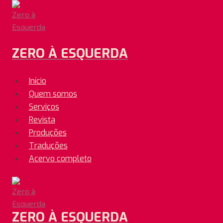
Pular
para
o
Conteúdo
ZERO À ESQUERDA
Início
Quem somos
Serviços
Revista
Produções
Traduções
Acervo completo
ZERO À ESQUERDA