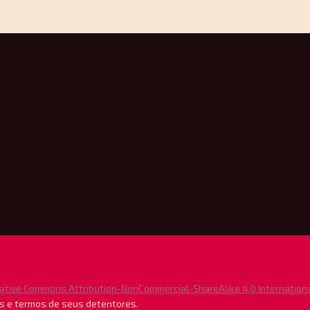
ative Commons Attribution-NonCommercial-ShareAlike 4.0 Internation
s e termos de seus detentores.