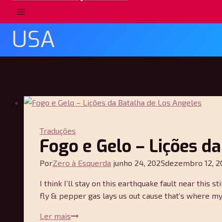
USA
Traduções
Fogo e Gelo – Lições d
Por
Zero à Esquerda
junho 24, 2025
dezembro 12, 2
I think I’ll stay on this earthquake fault near this
fly & pepper gas lays us out cause that’s where m
Fogo
Ler mais