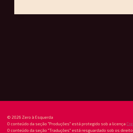
e
Gelo
–
Lições
da
Batalha
de
Los
Angeles
© 2026 Zero à Esquerda
O conteúdo da seção "Produções" está protegido sob a licença
Cre
O conteúdo da seção "Traduções" está resguardado sob os direito