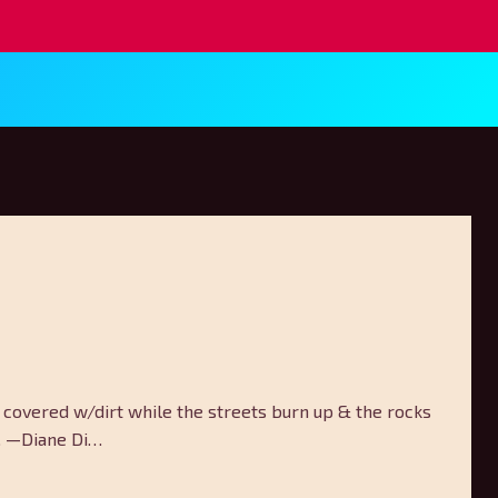
n & covered w/dirt while the streets burn up & the rocks
s. —Diane Di…