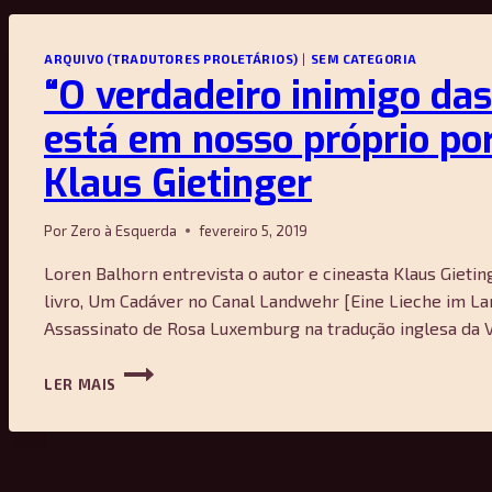
ARQUIVO (TRADUTORES PROLETÁRIOS)
|
SEM CATEGORIA
“O verdadeiro inimigo da
está em nosso próprio po
Klaus Gietinger
Por
Zero à Esquerda
fevereiro 5, 2019
Loren Balhorn entrevista o autor e cineasta Klaus Gieti
livro, Um Cadáver no Canal Landwehr [Eine Lieche im L
Assassinato de Rosa Luxemburg na tradução inglesa da 
“O
LER MAIS
VERDADEIRO
INIMIGO
DAS
MASSAS
ESTÁ