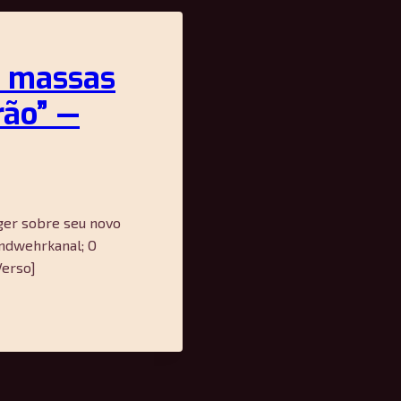
s massas
rão” —
nger sobre seu novo
andwehrkanal; O
Verso]