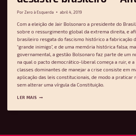
Por
Zero à Esquerda
abril 4, 2019
Com a eleição de Jair Bolsonaro a presidente do Brasil
sobre o ressurgimento global da extrema direita, e a
brasileiro resgata do fascismo histórico a fabricação 
“grande inimigo”, e de uma memória histórica falsa; 
governamental, a gestão Bolsonaro faz parte de um no
na qual o pacto democrático-liberal começa a ruir, e a
classes dominantes de manejar a crise consiste em m
aplicação das leis constitucionais, de modo a praticar 
sem alterar uma vírgula da Constituição.
PRIMEIRAS
LER MAIS
OBSERVAÇÕES
SOBRE
O
DESASTRE
BRASILEIRO
—