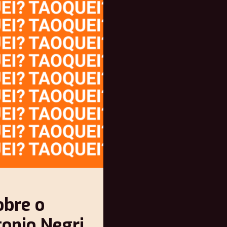
obre o
tonio Negri