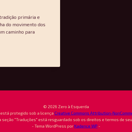
tradição primária e
alha do movimento dos
um caminho para
© 2026 Zero à Esquerda
está protegido sob a licença
Creative Commons Attribution-NonCommerc
 seção "Traduções" está resguardado sob os direitos e termos de se
- Tema WordPress por
Kadence WP
-