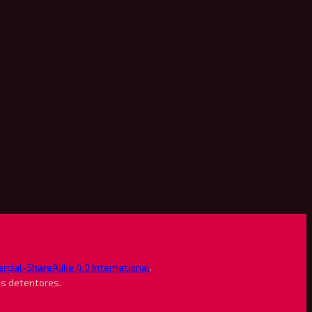
ial-ShareAlike 4.0 International
.
us detentores.