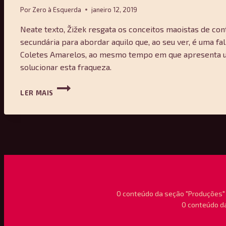
Por
Zero à Esquerda
janeiro 12, 2019
Neate texto, Žižek resgata os conceitos maoistas de con
secundária para abordar aquilo que, ao seu ver, é uma f
Coletes Amarelos, ao mesmo tempo em que apresenta 
solucionar esta fraqueza.
COMO
LER MAIS
MAO
AVALIARIA
OS
GILETS
JAUNES?
—
SLAVOJ
ŽIŽEK
O conteúdo da seção "Produções" 
O conteúdo da