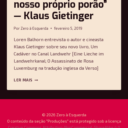
nosso próprio porão”
— Klaus Gietinger
Por
Zero à Esquerda
fevereiro 5, 2019
Loren Balhorn entrevista o autor e cineasta
Klaus Gietinger sobre seu novo livro, Um
Cadáver no Canal Landwehr [Eine Lieche im
Landwehrkanal; O Assassinato de Rosa
Luxemburg na tradução inglesa da Verso]
“O
LER MAIS
VERDADEIRO
INIMIGO
DAS
MASSAS
ESTÁ
EM
© 2026 Zero à Esquerda
NOSSO
O conteúdo da seção "Produções" está protegido sob a licença
PRÓPRIO
Creative Commons Attribution-NonCommercial-ShareAlike 4.0