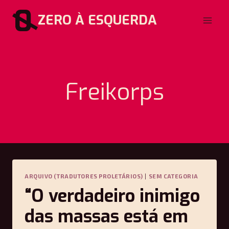
Pular
ZERO À ESQUERDA
para
o
Conteúdo
Freikorps
ARQUIVO (TRADUTORES PROLETÁRIOS)
|
SEM CATEGORIA
“O verdadeiro inimigo
das massas está em