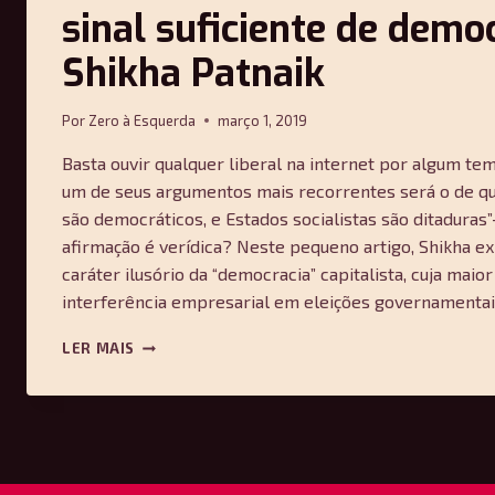
sinal suficiente de demo
Shikha Patnaik
Por
Zero à Esquerda
março 1, 2019
Basta ouvir qualquer liberal na internet por algum t
um de seus argumentos mais recorrentes será o de que
são democráticos, e Estados socialistas são ditaduras
afirmação é verídica? Neste pequeno artigo, Shikha ex
caráter ilusório da “democracia” capitalista, cuja maio
interferência empresarial em eleições governamentai
O
LER MAIS
DIREITO
DE
VOTAR
EM
ELEIÇÕES
NÃO