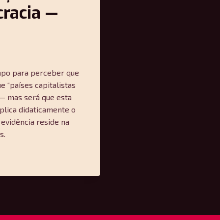
cracia —
empo para perceber que
 “países capitalistas
”— mas será que esta
plica didaticamente o
r evidência reside na
s.