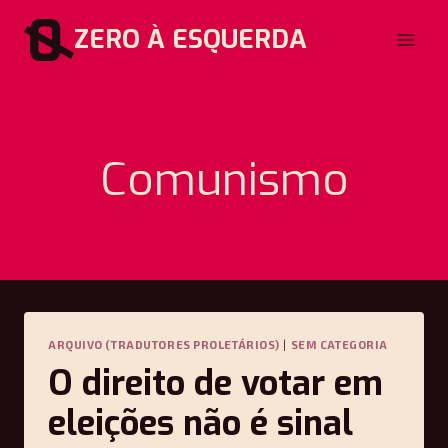
Pular
ZERO À ESQUERDA
para
o
Conteúdo
Comunismo
ARQUIVO (TRADUTORES PROLETÁRIOS)
|
SEM CATEGORIA
O direito de votar em
eleições não é sinal