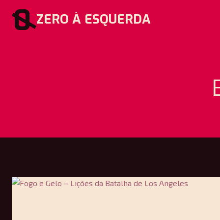
Pular
ZERO À ESQUERDA
para
o
Conteúdo