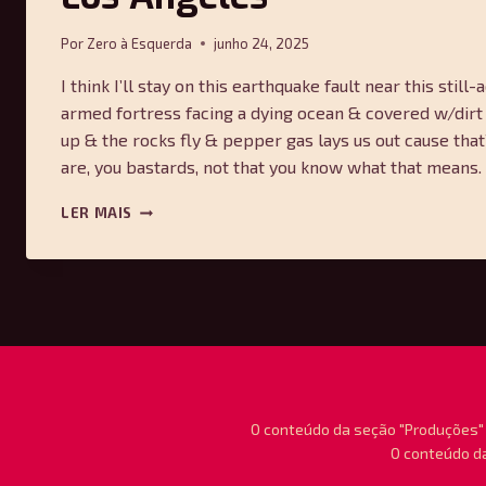
Por
Zero à Esquerda
junho 24, 2025
I think I’ll stay on this earthquake fault near this still-
armed fortress facing a dying ocean & covered w/dirt
up & the rocks fly & pepper gas lays us out cause tha
are, you bastards, not that you know what that means
FOGO
LER MAIS
E
GELO
–
LIÇÕES
DA
BATALHA
DE
LOS
ANGELES
O conteúdo da seção "Produções" 
O conteúdo da