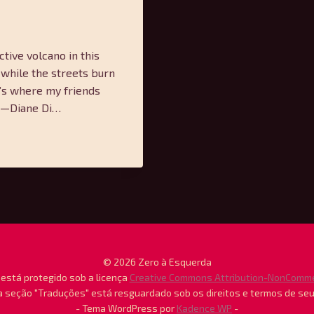
active volcano in this
 while the streets burn
t’s where my friends
. —Diane Di…
© 2026 Zero à Esquerda
está protegido sob a licença
Creative Commons Attribution-NonCommerc
 seção "Traduções" está resguardado sob os direitos e termos de se
- Tema WordPress por
Kadence WP
-